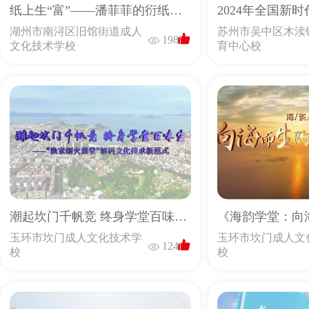
纸上生“富”——潘菲菲的衍纸艺术学习推广之路
湖州市南浔区旧馆街道成人
苏州市吴中区木渎
1988
文化技术学校
育中心校
潮起坎门千帆竞 终身学堂百味生——“渔家烟火课堂”解码文化传承新范式
玉环市坎门成人文化技术学
玉环市坎门成人文
1246
校
校