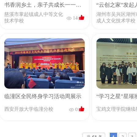
书香润乡土，亲子共成长一一亲子阅读进农村文化礼堂
“云创之家”发起
慈溪市掌起镇成人中等文化
湖州市吴兴区湖州
14
技术学校
成人文化技术学校
临潼区全民终身学习活动周展示
西安开放大学临潼分校
宝鸡文理学院继续
0
共
61
条
1
2
3