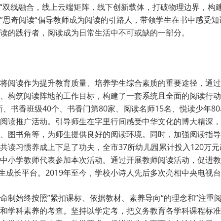
“双线融合，线上云端矩阵，线下创新载体，打破物理边界，构建
”思奇阅读“倡导教师成为阅读的引路人，带领学生在书中感受
读的践行者，阅读成为日常生活中不可或缺的一部分。
将阅读作为提升教育质量、培养学生综合素质的重要途径，通过
、构筑阅读阵地的工作目标，构建了一套系统且全面的阅读行动
0所、书香班级40个、书香门第80家、阅读名师15名、悦读少年
典“阅读推广活动。引导师生在字里行间感受中华文化的博大精深
、图书角等，为师生提供良好的阅读环境。同时，加强阅读指导
共读习惯养成上下足了功夫，全市37所幼儿园累计投入120万元
中小学教师代表参加本次活动。通过开展教师阅读活动，促进教
生成长平台。2019年至今，学校小诗人先后多次亮相中央电视
命制始终按照”紧扣课标、依据教材、素养导向“的理念和”注重
和学科素养的考查。坚持以学定考，把义务教育各学科课程标准