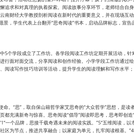
懈追求和对真理的执着探索。阅读故事分享环节，老师结合自身
云南财经大学教授剖析阅读在新时代的重要意义，并在现场互动
和愿景，学生代表上台翻开“思奇阅读”书本，启动品牌标志，宣告
中5个学段成立了工作坊。各学段阅读工作坊定期开展活动，针
进行面对面交流，分享阅读和创作经验。小学学段工作坊通过绘
、阅读写作技巧培训等活动，提升学生的阅读理解和写作水平；
使命。“思”，取自保山籍哲学家艾思奇的“大众哲学”思想，是读
页都充满新奇与惊喜。思奇阅读“倡导”阅读即思考，思考即创造
即”1“一个品牌，思接千载奇遇未来的阅读实践。”5“五维阅读
社区为节点，推进共享融合；以家庭为单元，扎牢阅读根基。”4