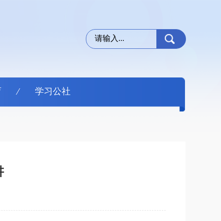
育
学习公社
讲